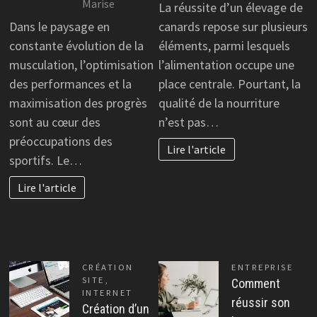
Marise
La réussite d’un élevage de
Dans le paysage en
canards repose sur plusieurs
constante évolution de la
éléments, parmi lesquels
musculation, l’optimisation
l’alimentation occupe une
des performances et la
place centrale. Pourtant, la
maximisation des progrès
qualité de la nourriture
sont au cœur des
n’est pas…
préoccupations des
Lire l'article
sportifs. Le…
Lire l'article
CRÉATION
ENTREPRISE
SITE
,
Comment
INTERNET
réussir son
Création d’un