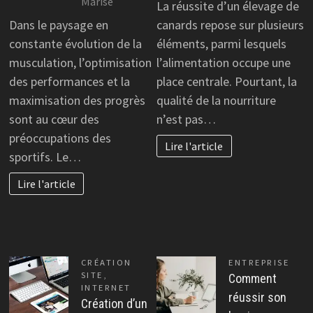
Marise
La réussite d’un élevage de
Dans le paysage en
canards repose sur plusieurs
constante évolution de la
éléments, parmi lesquels
musculation, l’optimisation
l’alimentation occupe une
des performances et la
place centrale. Pourtant, la
maximisation des progrès
qualité de la nourriture
sont au cœur des
n’est pas…
préoccupations des
Lire l'article
sportifs. Le…
Lire l'article
CRÉATION
ENTREPRISE
SITE
,
Comment
INTERNET
réussir son
Création d’un