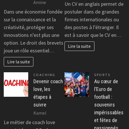
Amine
Un CV en anglais permet de
Dans une économie fondée
postuler dans de grandes
sur la connaissance et la
firmes internationales ou
créativité, protéger ses
des postes à l’étranger. Il
innovations n’est plus une
est à savoir que le CV en…
option. Le droit des brevets
Lire la suite
joue un rôle essentiel…
Lire la suite
COACHING
SPORTS
Devenir coach
Au cœur de
love, les
l’Euro de
étapes à
football :
suivre
souvenirs
impérissables
Kamel
et fêtes de
Le métier de coach love
passionnés