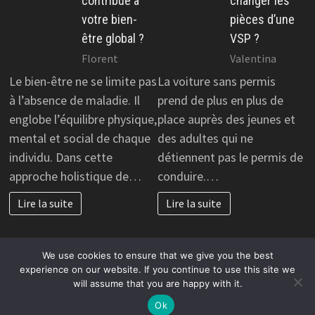
contribue à
changer les
votre bien-
pièces d’une
être global ?
VSP ?
Florent
Valentina
Le bien-être ne se limite pas
La voiture sans permis
à l’absence de maladie. Il
prend de plus en plus de
englobe l’équilibre physique,
place auprès des jeunes et
mental et social de chaque
des adultes qui ne
individu. Dans cette
détiennent pas le permis de
approche holistique de…
conduire.…
Lire la suite
Lire la suite
We use cookies to ensure that we give you the best
experience on our website. If you continue to use this site we
will assume that you are happy with it.
Copyright © 2026
Créer un business en ligne rentable
.
Alimenté par
WordPress
et
Bam
.
Ok