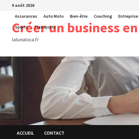
Passer
9 août 2026
au
Assurances
Auto Moto
Bien-être
Coaching
Entreprise
contenu
Créer un business en
Sports
Transports
lalunaloca.fr
ACCUEIL
CONTACT