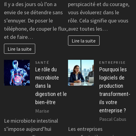
Il y a des jours où l’on a
perspicacité et du courage,
envie de se détendre sans
vous évoluerez dans le
s’ennuyer. De poser le
rôle. Cela signifie que vous
téléphone, de couper le flux,
avez toutes les…
et de faire…
Lire la suite
Lire la suite
SANTÉ
ENTREPRISE
Le rôle du
Pourquoi les
microbiote
logiciels de
dans la
production
digestion et le
transforment-
bien-être
ils votre
entreprise ?
Marise
Pascal Cabus
Le microbiote intestinal
s’impose aujourd’hui
Les entreprises