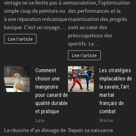
vintage ne se limite pas à un
musculation, l’optimisation
simple coup de peinture ou
des performances et la
à une réparation mécanique
maximisation des progrès
basique. C’est un voyage…
sont au cœur des
préoccupations des
Lire l'article
sportifs. Le…
Lire l'article
Comment
Les stratégies
choisir une
implacables de
mangeoire
la savate, l’art
pour canard de
martial
qualité durable
français de
et pratique
combat
Lara
Marise
La réussite d’un élevage de
Depuis sa naissance