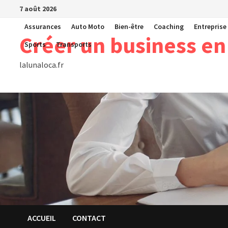
Passer
7 août 2026
au
Assurances
Auto Moto
Bien-être
Coaching
Entreprise
contenu
Créer un business en
Sports
Transports
lalunaloca.fr
ACCUEIL
CONTACT