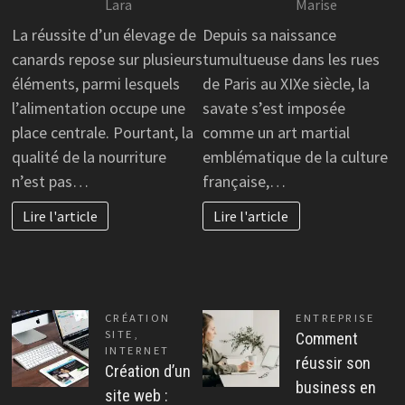
Lara
Marise
La réussite d’un élevage de
Depuis sa naissance
canards repose sur plusieurs
tumultueuse dans les rues
éléments, parmi lesquels
de Paris au XIXe siècle, la
l’alimentation occupe une
savate s’est imposée
place centrale. Pourtant, la
comme un art martial
qualité de la nourriture
emblématique de la culture
n’est pas…
française,…
Lire l'article
Lire l'article
CRÉATION
ENTREPRISE
SITE
,
Comment
INTERNET
réussir son
Création d’un
business en
site web :