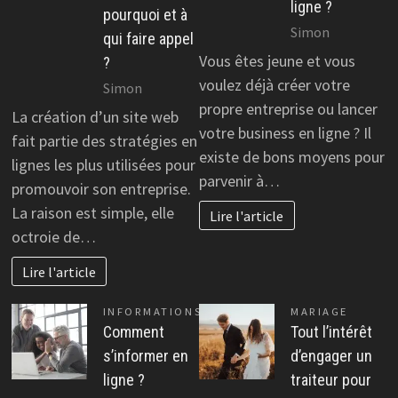
ligne ?
pourquoi et à
Simon
qui faire appel
Vous êtes jeune et vous
?
voulez déjà créer votre
Simon
propre entreprise ou lancer
La création d’un site web
votre business en ligne ? Il
fait partie des stratégies en
existe de bons moyens pour
lignes les plus utilisées pour
parvenir à…
promouvoir son entreprise.
La raison est simple, elle
Lire l'article
octroie de…
Lire l'article
INFORMATIONS
MARIAGE
Comment
Tout l’intérêt
s’informer en
d’engager un
ligne ?
traiteur pour