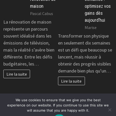
maison
optimisez vos
gains dès
Pascal Cabus
aujourd’hui
La rénovation de maison
Marise
représente un parcours
souvent idéalisé dans les
Transformer son physique
émissions de télévision,
en seulement dix semaines
mais la réalité s’avère bien
est un défi que beaucoup se
différente. Entre les défis
lancent, mais réussir à
budgétaires, les…
obtenir des progrès visibles
demande bien plus qu’un…
Lire la suite
Lire la suite
We use cookies to ensure that we give you the best
experience on our website. If you continue to use this site we
will assume that you are happy with it.
Copyright © 2026
Créer un business en ligne rentable
.