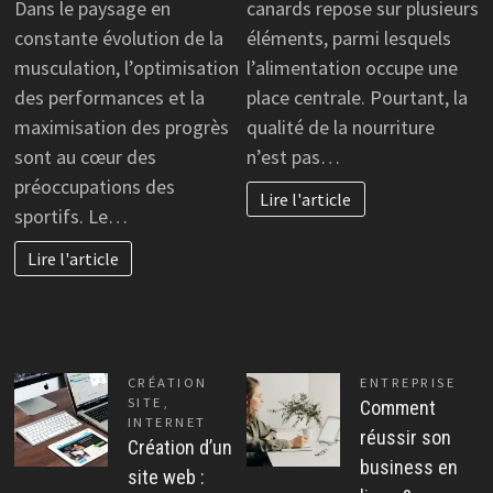
Dans le paysage en
canards repose sur plusieurs
constante évolution de la
éléments, parmi lesquels
musculation, l’optimisation
l’alimentation occupe une
des performances et la
place centrale. Pourtant, la
maximisation des progrès
qualité de la nourriture
sont au cœur des
n’est pas…
préoccupations des
Lire l'article
sportifs. Le…
Lire l'article
CRÉATION
ENTREPRISE
SITE
,
Comment
INTERNET
réussir son
Création d’un
business en
site web :