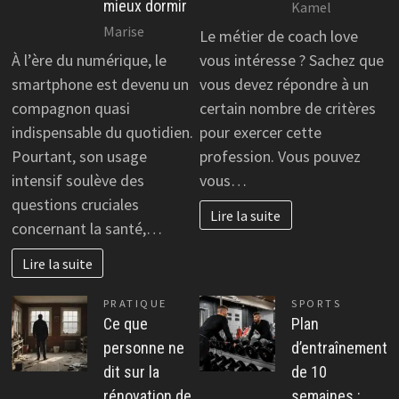
mieux dormir
Kamel
Marise
Le métier de coach love
À l’ère du numérique, le
vous intéresse ? Sachez que
smartphone est devenu un
vous devez répondre à un
compagnon quasi
certain nombre de critères
indispensable du quotidien.
pour exercer cette
Pourtant, son usage
profession. Vous pouvez
intensif soulève des
vous…
questions cruciales
Lire la suite
concernant la santé,…
Lire la suite
PRATIQUE
SPORTS
Ce que
Plan
personne ne
d’entraînement
dit sur la
de 10
rénovation de
semaines :