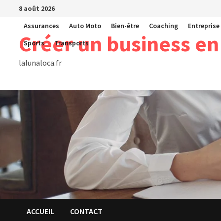
Passer
8 août 2026
au
Assurances
Auto Moto
Bien-être
Coaching
Entreprise
contenu
Créer un business en
Sports
Transports
lalunaloca.fr
ACCUEIL
CONTACT