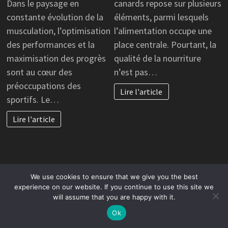
Dans le paysage en
canards repose sur plusieurs
constante évolution de la
éléments, parmi lesquels
musculation, l’optimisation
l’alimentation occupe une
des performances et la
place centrale. Pourtant, la
maximisation des progrès
qualité de la nourriture
sont au cœur des
n’est pas…
préoccupations des
Lire l'article
sportifs. Le…
Lire l'article
We use cookies to ensure that we give you the best
CRÉATION
ENTREPRISE
SITE
,
experience on our website. If you continue to use this site we
Comment
INTERNET
will assume that you are happy with it.
réussir son
Création d’un
Ok
business en
site web :