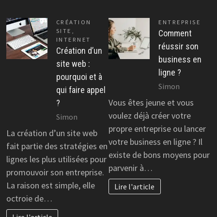
CRÉATION
ENTREPRISE
SITE
,
Comment
INTERNET
réussir son
Création d’un
business en
site web :
ligne ?
pourquoi et à
Simon
qui faire appel
Vous êtes jeune et vous
?
voulez déjà créer votre
Simon
propre entreprise ou lancer
La création d’un site web
votre business en ligne ? Il
fait partie des stratégies en
existe de bons moyens pour
lignes les plus utilisées pour
parvenir à…
promouvoir son entreprise.
La raison est simple, elle
Lire l'article
octroie de…
Lire l'article