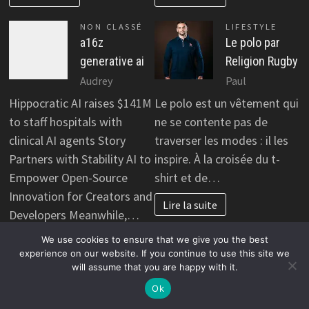
NON CLASSÉ
LIFESTYLE
a16z
Le polo par
generative ai
Religion Rugby
Audrey
Paul
Hippocratic AI raises $141M
Le polo est un vêtement qui
to staff hospitals with
ne se contente pas de
clinical AI agents Story
traverser les modes : il les
Partners with Stability AI to
inspire. À la croisée du t-
Empower Open-Source
shirt et de…
Innovation for Creators and
Lire la suite
Developers Meanwhile,…
We use cookies to ensure that we give you the best
Lire la suite
experience on our website. If you continue to use this site we
will assume that you are happy with it.
Ok