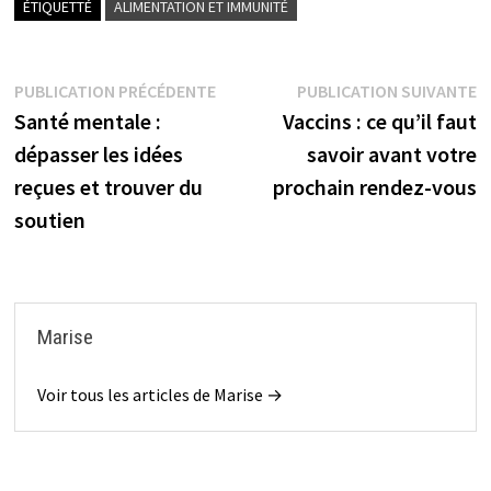
ÉTIQUETTÉ
ALIMENTATION ET IMMUNITÉ
Navigation
Publication
P
PUBLICATION PRÉCÉDENTE
PUBLICATION SUIVANTE
précédente :
s
Santé mentale :
Vaccins : ce qu’il faut
de
dépasser les idées
savoir avant votre
l’article
reçues et trouver du
prochain rendez-vous
soutien
Marise
Voir tous les articles de Marise →