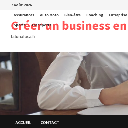
Passer
7 août 2026
au
Assurances
Auto Moto
Bien-être
Coaching
Entreprise
contenu
Créer un business en
Sports
Transports
lalunaloca.fr
ACCUEIL
CONTACT