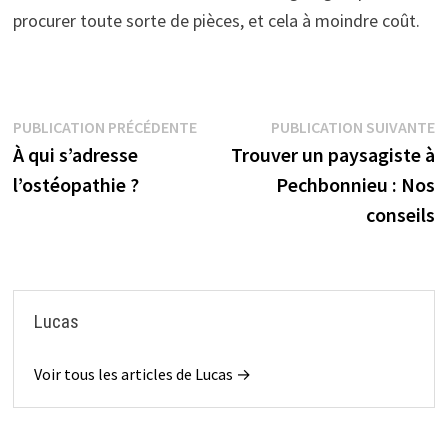
procurer toute sorte de pièces, et cela à moindre coût.
Navigation
Publication
P
PUBLICATION PRÉCÉDENTE
PUBLICATION SUIVANTE
précédente :
s
À qui s’adresse
Trouver un paysagiste à
de
l’ostéopathie ?
Pechbonnieu : Nos
l’article
conseils
Lucas
Voir tous les articles de Lucas →