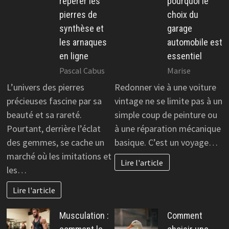
repérer les
pourquoi le
pierres de
choix du
synthèse et
garage
les arnaques
automobile est
en ligne
essentiel
Pascal Cabus
Marise
L’univers des pierres
Redonner vie à une voiture
précieuses fascine par sa
vintage ne se limite pas à un
beauté et sa rareté.
simple coup de peinture ou
Pourtant, derrière l’éclat
à une réparation mécanique
des gemmes, se cache un
basique. C’est un voyage…
marché où les imitations et
Lire l'article
les…
Lire l'article
Musculation :
Comment