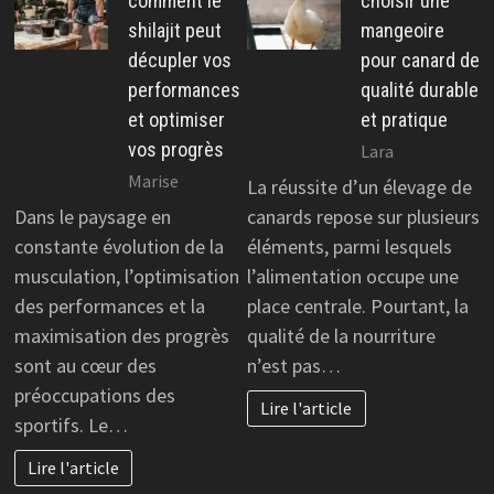
comment le
choisir une
shilajit peut
mangeoire
décupler vos
pour canard de
performances
qualité durable
et optimiser
et pratique
vos progrès
Lara
Marise
La réussite d’un élevage de
Dans le paysage en
canards repose sur plusieurs
constante évolution de la
éléments, parmi lesquels
musculation, l’optimisation
l’alimentation occupe une
des performances et la
place centrale. Pourtant, la
maximisation des progrès
qualité de la nourriture
sont au cœur des
n’est pas…
préoccupations des
Lire l'article
sportifs. Le…
Lire l'article