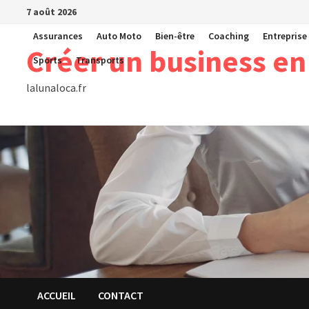
Passer
7 août 2026
au
Assurances
Auto Moto
Bien-être
Coaching
Entreprise
contenu
Créer un business en
Sports
Transports
lalunaloca.fr
ACCUEIL
CONTACT