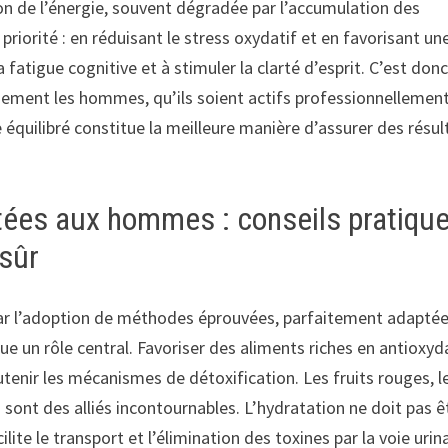
tion de l’énergie, souvent dégradée par l’accumulation des
riorité : en réduisant le stress oxydatif et en favorisant un
a fatigue cognitive et à stimuler la clarté d’esprit. C’est don
nement les hommes, qu’ils soient actifs professionnellemen
 équilibré constitue la meilleure manière d’assurer des résul
tées aux hommes : conseils pratiqu
 sûr
ar l’adoption de méthodes éprouvées, parfaitement adaptée
oue un rôle central. Favoriser des aliments riches en antioxy
outenir les mécanismes de détoxification. Les fruits rouges, l
 sont des alliés incontournables. L’hydratation ne doit pas ê
ilite le transport et l’élimination des toxines par la voie urina