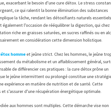
, exacerbant le besoin d’une cure détox. Le stress constan
hargeant, ce qui ralentit la bonne élimination des substances
mplique la tâche, rendant les détoxifiants naturels essentiel
t également l’occasion de rééquilibrer la digestion, qui chez
on riche en graisses saturées, en sucres raffinés ou en alc
sairement en considération cette dimension holistique.
détox homme
et jeûne strict. Chez les hommes, le jeûne tro
tissement du métabolisme et un affaiblissement général, sur
sable de différencier ces pratiques : la cure détox prône un
que le jeûne intermittent ou prolongé constitue une stratégi
ne expérience en matière de nutrition et de santé. Cette
 et s’assurer d’une récupération énergétique optimale.
 dédiée aux hommes sont multiples. Cette démarche vise non