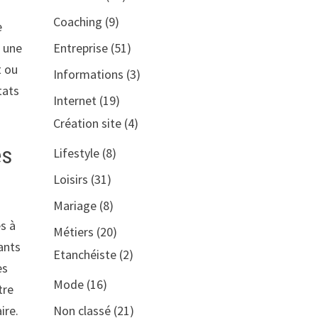
Coaching
(9)
e
Entreprise
(51)
c une
t ou
Informations
(3)
tats
Internet
(19)
Création site
(4)
es
Lifestyle
(8)
Loisirs
(31)
Mariage
(8)
s à
Métiers
(20)
dants
Etanchéiste
(2)
es
Mode
(16)
tre
Non classé
(21)
ire.