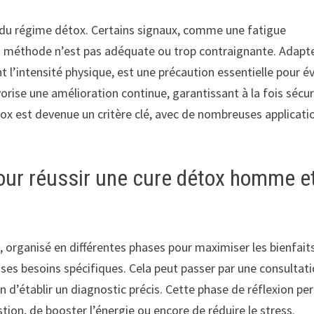
g du régime détox. Certains signaux, comme une fatigue
a méthode n’est pas adéquate ou trop contraignante. Adapte
l’intensité physique, est une précaution essentielle pour év
avorise une amélioration continue, garantissant à la fois sécur
détox est devenue un critère clé, avec de nombreuses applicati
our réussir une cure détox homme e
é, organisé en différentes phases pour maximiser les bienfait
 ses besoins spécifiques. Cela peut passer par une consultat
in d’établir un diagnostic précis. Cette phase de réflexion p
estion, de booster l’énergie ou encore de réduire le stress.