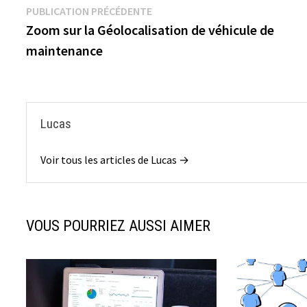
Navigation
Publication
PUBLICATION PRÉCÉDENTE
précédente :
Zoom sur la Géolocalisation de véhicule de
de
maintenance
l’article
Lucas
Voir tous les articles de Lucas →
VOUS POURRIEZ AUSSI AIMER