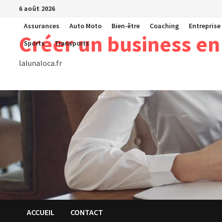
Passer
6 août 2026
au
Assurances
Auto Moto
Bien-être
Coaching
Entreprise
contenu
Créer un business en
Sports
Transports
lalunaloca.fr
ACCUEIL
CONTACT