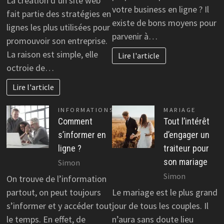
La création d’un site web
votre business en ligne ? Il
fait partie des stratégies en
existe de bons moyens pour
lignes les plus utilisées pour
parvenir à…
promouvoir son entreprise.
La raison est simple, elle
Lire l'article
octroie de…
Lire l'article
INFORMATIONS
MARIAGE
Comment
Tout l’intérêt
s’informer en
d’engager un
ligne ?
traiteur pour
son mariage
Simon
Simon
On trouve de l’information
partout, on peut toujours
Le mariage est le plus grand
s’informer et y accéder tout
jour de tous les couples. Il
le temps. En effet, de
n’aura sans doute lieu