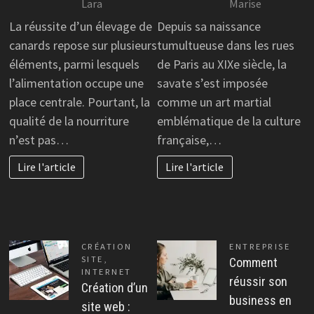
Lara
Marise
La réussite d’un élevage de
Depuis sa naissance
canards repose sur plusieurs
tumultueuse dans les rues
éléments, parmi lesquels
de Paris au XIXe siècle, la
l’alimentation occupe une
savate s’est imposée
place centrale. Pourtant, la
comme un art martial
qualité de la nourriture
emblématique de la culture
n’est pas…
française,…
Lire l'article
Lire l'article
CRÉATION
ENTREPRISE
SITE
,
Comment
INTERNET
réussir son
Création d’un
business en
site web :