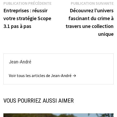
Navigation
Publication
P
PUBLICATION PRÉCÉDENTE
PUBLICATION SUIVANTE
précédente :
s
Entreprises : réussir
Découvrez l’univers
de
votre stratégie Scope
fascinant du crime à
l’article
3.1 pas à pas
travers une collection
unique
Jean-André
Voir tous les articles de Jean-André →
VOUS POURRIEZ AUSSI AIMER