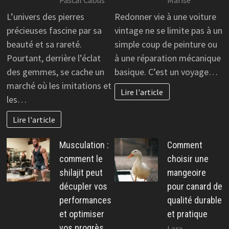
Pascal Cabus
Marise
L’univers des pierres
Redonner vie à une voiture
précieuses fascine par sa
vintage ne se limite pas à un
beauté et sa rareté.
simple coup de peinture ou
Pourtant, derrière l’éclat
à une réparation mécanique
des gemmes, se cache un
basique. C’est un voyage…
marché où les imitations et
Lire l'article
les…
Lire l'article
Musculation :
Comment
comment le
choisir une
shilajit peut
mangeoire
décupler vos
pour canard de
performances
qualité durable
et optimiser
et pratique
vos progrès
Lara