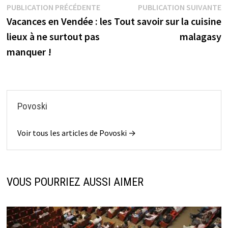
Navigation
Publication
P
PUBLICATION PRÉCÉDENTE
PUBLICATION SUIVANTE
précédente :
s
Vacances en Vendée : les
Tout savoir sur la cuisine
de
lieux à ne surtout pas
malagasy
l’article
manquer !
Povoski
Voir tous les articles de Povoski →
VOUS POURRIEZ AUSSI AIMER