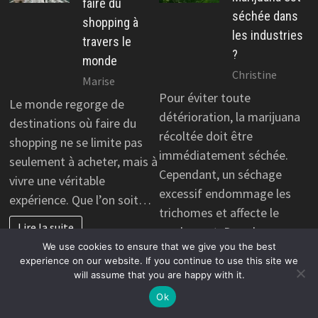
faire du
séchée dans
shopping à
les industries
travers le
?
monde
Christine
Marise
Pour éviter toute
Le monde regorge de
détérioration, la marijuana
destinations où faire du
récoltée doit être
shopping ne se limite pas
immédiatement séchée.
seulement à acheter, mais à
Cependant, un séchage
vivre une véritable
excessif endommage les
expérience. Que l’on soit…
trichomes et affecte le
Lire la suite
rendement. Dans le
We use cookies to ensure that we give you the best
même…
experience on our website. If you continue to use this site we
will assume that you are happy with it.
Lire la suite
Ok
PRATIQUE
PRATIQUE