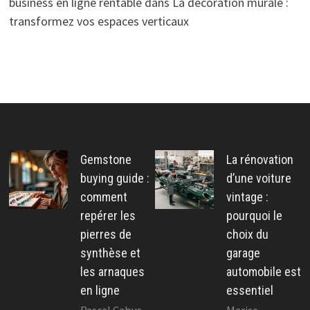
business en ligne rentable
dans
La décoration murale :
transformez vos espaces verticaux
Gemstone
La rénovation
buying guide :
d’une voiture
comment
vintage :
repérer les
pourquoi le
pierres de
choix du
synthèse et
garage
les arnaques
automobile est
en ligne
essentiel