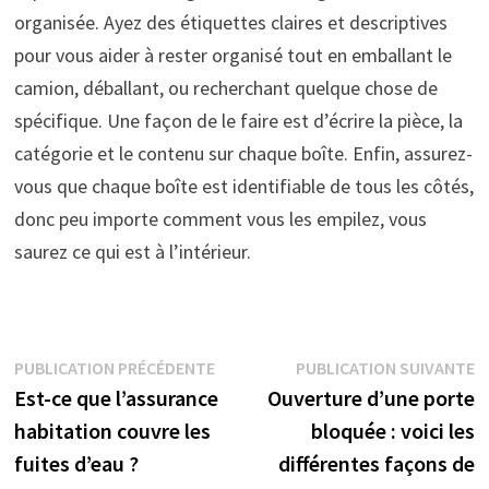
organisée. Ayez des étiquettes claires et descriptives
pour vous aider à rester organisé tout en emballant le
camion, déballant, ou recherchant quelque chose de
spécifique. Une façon de le faire est d’écrire la pièce, la
catégorie et le contenu sur chaque boîte. Enfin, assurez-
vous que chaque boîte est identifiable de tous les côtés,
donc peu importe comment vous les empilez, vous
saurez ce qui est à l’intérieur.
Navigation
Publication
P
PUBLICATION PRÉCÉDENTE
PUBLICATION SUIVANTE
précédente :
s
Est-ce que l’assurance
Ouverture d’une porte
de
habitation couvre les
bloquée : voici les
l’article
fuites d’eau ?
différentes façons de