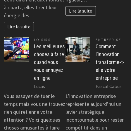
à quartz, elles tirent leur
Lire la suite
énergie des…
Lire la suite
LOISIRS
ENTREPRISE
Les meilleures
Comment
choses à faire
l’innovation
quand vous
transforme-t-
vous ennuyez
elle votre
en ligne
entreprise
Lucas
Pascal Cabus
Vous essayez de tuer le
L’innovation entreprise
temps mais vous ne trouvez
représente aujourd’hui un
rien qui retienne votre
levier stratégique
attention ? Voici quelques
incontournable pour rester
choses amusantes à faire
compétitif dans un