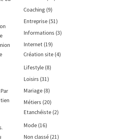
Coaching
(9)
Entreprise
(51)
ion
Informations
(3)
le
Internet
(19)
union
Création site
(4)
re
Lifestyle
(8)
Loisirs
(31)
Mariage
(8)
 Par
utien
Métiers
(20)
Etanchéiste
(2)
Mode
(16)
s.
Non classé
(21)
u