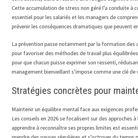
Cette accumulation de stress non géré l’a conduite à c
essentiel pour les salariés et les managers de comprendr
prévenir les conséquences dramatiques que peuvent en
La prévention passe notamment par la formation des act
pour favoriser des méthodes de travail plus équilibrée
pour que chacun puisse exprimer son ressenti, réduisant 
management bienveillant s’impose comme une clé de vo
Stratégies concrètes pour mainten
Maintenir un équilibre mental face aux exigences prof
Les conseils en 2026 se focalisent sur des approches à la
apprendre à reconnaître ses propres limites est essentiel
prendre des pauses régulières et s’octroyer du temps p