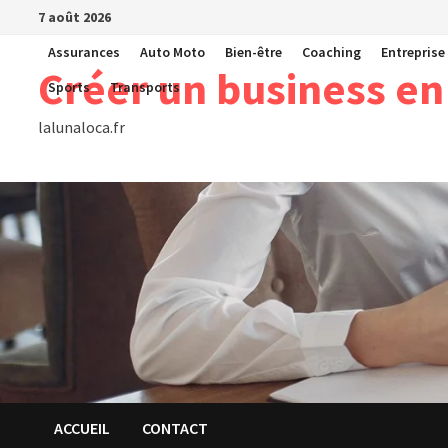
Passer
7 août 2026
au
Assurances
Auto Moto
Bien-être
Coaching
Entreprise
contenu
Créer un business en
Sports
Transports
lalunaloca.fr
ACCUEIL
CONTACT