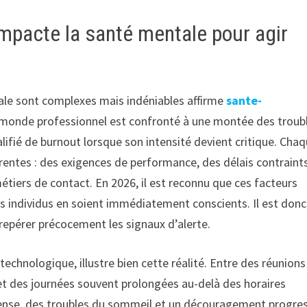
mpacte la santé mentale pour agir
tale sont complexes mais indéniables affirme
sante-
le monde professionnel est confronté à une montée des troub
ualifié de burnout lorsque son intensité devient critique. Cha
rentes : des exigences de performance, des délais contraint
tiers de contact. En 2026, il est reconnu que ces facteurs
s individus en soient immédiatement conscients. Il est donc
 repérer précocement les signaux d’alerte.
technologique, illustre bien cette réalité. Entre des réunions
, et des journées souvent prolongées au-delà des horaires
ntense, des troubles du sommeil et un découragement progres