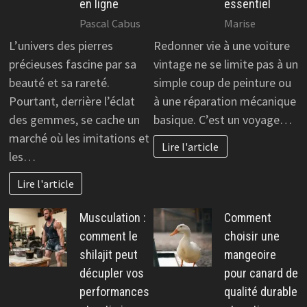
en ligne
essentiel
Pascal Cabus
Marise
L’univers des pierres
Redonner vie à une voiture
précieuses fascine par sa
vintage ne se limite pas à un
beauté et sa rareté.
simple coup de peinture ou
Pourtant, derrière l’éclat
à une réparation mécanique
des gemmes, se cache un
basique. C’est un voyage…
marché où les imitations et
Lire l'article
les…
Lire l'article
Musculation :
Comment
comment le
choisir une
shilajit peut
mangeoire
décupler vos
pour canard de
performances
qualité durable