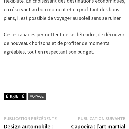
flexibilité. En choisissant des destinations économiques,
en réservant au bon moment et en profitant des bons
plans, il est possible de voyager au soleil sans se ruiner.
Ces escapades permettent de se détendre, de découvrir
de nouveaux horizons et de profiter de moments
agréables, tout en respectant son budget.
ÉTIQUETTÉ
VOYAGE
Navigation
Publication
P
PUBLICATION PRÉCÉDENTE
PUBLICATION SUIVANTE
précédente :
s
Design automobile :
Capoeira : l’art martial