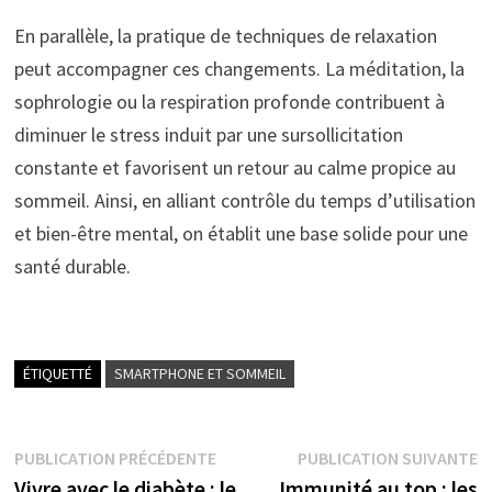
En parallèle, la pratique de techniques de relaxation
peut accompagner ces changements. La méditation, la
sophrologie ou la respiration profonde contribuent à
diminuer le stress induit par une sursollicitation
constante et favorisent un retour au calme propice au
sommeil. Ainsi, en alliant contrôle du temps d’utilisation
et bien-être mental, on établit une base solide pour une
santé durable.
ÉTIQUETTÉ
SMARTPHONE ET SOMMEIL
Navigation
Publication
P
PUBLICATION PRÉCÉDENTE
PUBLICATION SUIVANTE
précédente :
s
Vivre avec le diabète : le
Immunité au top : les