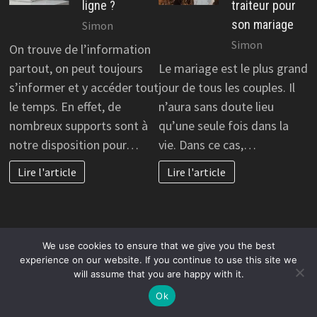
ligne ?
traiteur pour
son mariage
Simon
Simon
On trouve de l’information
partout, on peut toujours
Le mariage est le plus grand
s’informer et y accéder tout
jour de tous les couples. Il
le temps. En effet, de
n’aura sans doute lieu
nombreux supports sont à
qu’une seule fois dans la
notre disposition pour…
vie. Dans ce cas,…
Lire l'article
Lire l'article
We use cookies to ensure that we give you the best
AUTO MOTO
COACHING
experience on our website. If you continue to use this site we
Achat de
Formation
will assume that you are happy with it.
camping-car
coach en
Ok
milieu de
neurosciences