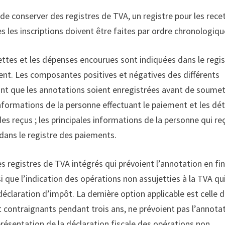
e conserver des registres de TVA, un registre pour les rece
s les inscriptions doivent être faites par ordre chronologiqu
ettes et les dépenses encourues sont indiquées dans le regis
ent. Les composantes positives et négatives des différents
tant que les annotations soient enregistrées avant de soume
informations de la personne effectuant le paiement et les dét
es reçus ; les principales informations de la personne qui re
 dans le registre des paiements.
es registres de TVA intégrés qui prévoient l’annotation en fi
que l’indication des opérations non assujetties à la TVA qu
éclaration d’impôt. La dernière option applicable est celle 
t contraignants pendant trois ans, ne prévoient pas l’annota
résentation de la déclaration fiscale des opérations non