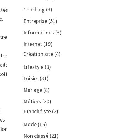
Coaching
(9)
ttes
e.
Entreprise
(51)
Informations
(3)
tre
Internet
(19)
Création site
(4)
ttre
ails
Lifestyle
(8)
çoit
Loisirs
(31)
Mariage
(8)
n
Métiers
(20)
i
Etanchéiste
(2)
des
Mode
(16)
tion
Non classé
(21)