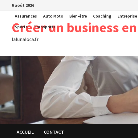
Passer
6 août 2026
au
Assurances
Auto Moto
Bien-être
Coaching
Entreprise
contenu
Créer un business en
Sports
Transports
lalunaloca.fr
ACCUEIL
CONTACT