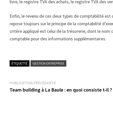
livre, le registre TVA des achats, le registre TVA des v
Enfin, le revenu de ces deux types de comptabilité est
repose toujours sur le principe de la comptabilité d’exer
critère appliqué est celui de la trésorerie, dont le nom 
comptable pour des informations supplémentaires.
ÉTIQUETTÉ
GESTION ENTREPRISE
Navigation
Publication
PUBLICATION PRÉCÉDENTE
précédente :
Team building à La Baule : en quoi consiste t-il ?
de
l’article