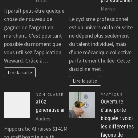
Lucas
Marise
Il paraît peut-être quelque
chose de nouveau de
Le cyclisme professionnel
gagner de l’argent en
est un univers où la réussite
marchant. C’est pourtant
ne dépend plus seulement
possible du moment que
du talent individuel, mais
vous utilisez l’application
d’une mécanique collective
Weward. Grâce à…
parfaitement huilée. Cette
discipline met…
Lire la suite
Lire la suite
NON CLASSÉ
PRATIQUE
a16z
Ouverture
generative ai
d’une porte
bloquée : voici
Audrey
les différentes
Hippocratic AI raises $141M
façons de
to staff hospitals with