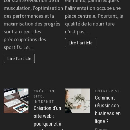
constante évolution de la
éléments, parmi lesquels
musculation, l’optimisation
l’alimentation occupe une
des performances et la
place centrale. Pourtant, la
maximisation des progrès
qualité de la nourriture
sont au cœur des
n’est pas…
préoccupations des
Lire l'article
sportifs. Le…
Lire l'article
CRÉATION
ENTREPRISE
SITE
,
Comment
INTERNET
réussir son
Création d’un
business en
site web :
ligne ?
pourquoi et à
Simon