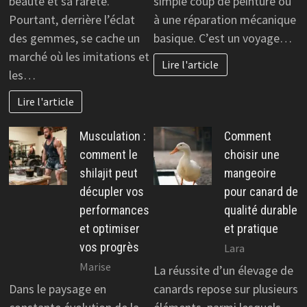
beauté et sa rareté.
simple coup de peinture ou
Pourtant, derrière l’éclat
à une réparation mécanique
des gemmes, se cache un
basique. C’est un voyage…
marché où les imitations et
Lire l'article
les…
Lire l'article
Musculation :
Comment
comment le
choisir une
shilajit peut
mangeoire
décupler vos
pour canard de
performances
qualité durable
et optimiser
et pratique
vos progrès
Lara
Marise
La réussite d’un élevage de
Dans le paysage en
canards repose sur plusieurs