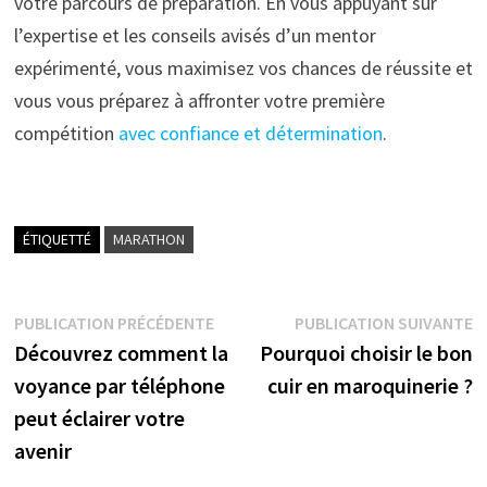
votre parcours de préparation. En vous appuyant sur
l’expertise et les conseils avisés d’un mentor
expérimenté, vous maximisez vos chances de réussite et
vous vous préparez à affronter votre première
compétition
avec confiance et détermination
.
ÉTIQUETTÉ
MARATHON
Navigation
Publication
P
PUBLICATION PRÉCÉDENTE
PUBLICATION SUIVANTE
précédente :
s
Découvrez comment la
Pourquoi choisir le bon
de
voyance par téléphone
cuir en maroquinerie ?
l’article
peut éclairer votre
avenir