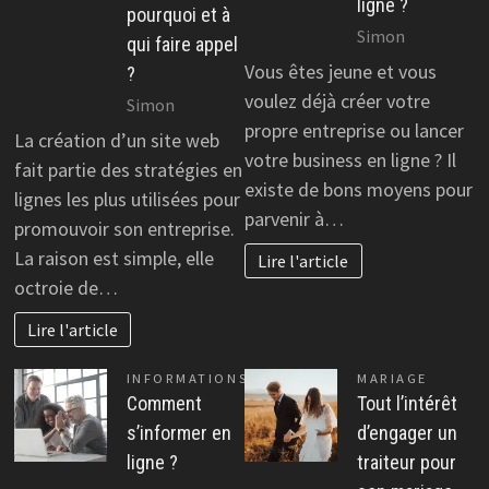
ligne ?
pourquoi et à
Simon
qui faire appel
Vous êtes jeune et vous
?
voulez déjà créer votre
Simon
propre entreprise ou lancer
La création d’un site web
votre business en ligne ? Il
fait partie des stratégies en
existe de bons moyens pour
lignes les plus utilisées pour
parvenir à…
promouvoir son entreprise.
La raison est simple, elle
Lire l'article
octroie de…
Lire l'article
INFORMATIONS
MARIAGE
Comment
Tout l’intérêt
s’informer en
d’engager un
ligne ?
traiteur pour