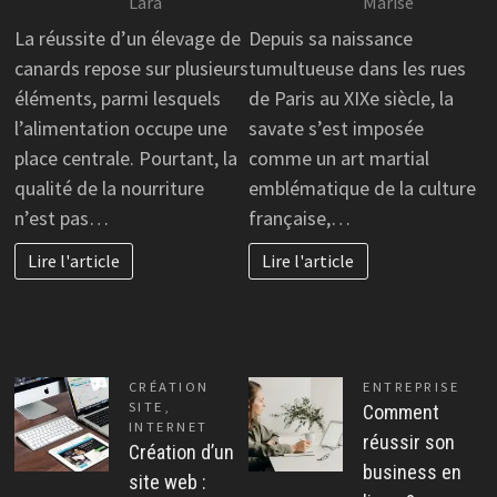
Lara
Marise
La réussite d’un élevage de
Depuis sa naissance
canards repose sur plusieurs
tumultueuse dans les rues
éléments, parmi lesquels
de Paris au XIXe siècle, la
l’alimentation occupe une
savate s’est imposée
place centrale. Pourtant, la
comme un art martial
qualité de la nourriture
emblématique de la culture
n’est pas…
française,…
Lire l'article
Lire l'article
CRÉATION
ENTREPRISE
SITE
,
Comment
INTERNET
réussir son
Création d’un
business en
site web :