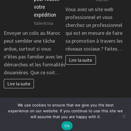
votre
Vous avez un site web
expédition
professionnel et vous
Valentina
cherchez un professionnel
Envoyer un colis au Maroc
qui est en mesure de faire
peut sembler une tâche
sa promotion à travers les
ardue, surtout si vous
réseaux sociaux ? Faites…
n’êtes pas familier avec les
Lire la suite
démarches et les formalités
douanières. Que ce soit…
Lire la suite
We use cookies to ensure that we give you the best
experience on our website. If you continue to use this site we
will assume that you are happy with it.
Copyright © 2026
Créer un business en ligne rentable
.
Alimenté par
WordPress
et
Bam
.
Ok