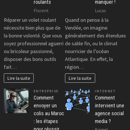
roulants
manquer !
Florent
Lucas
Réparer un volet roulant
Quand on pense à la
nécessite bien plus que de
Vendée, on imagine
la bonne volonté. Que vous
généralement des étendues
soyez professionnel aguerri
de sable fin, ou le climat
ou bricoleur passionné,
nourricier de l’océan
disposer des bons outils
Atlantique. En effet, la
fait…
région…
Lire la suite
Lire la suite
ENTREPRISE
INTERNET
Comment
Comment
envoyer un
intervient une
colis au Maroc
agence social
: les étapes
media ?
pour réussir
Kamel