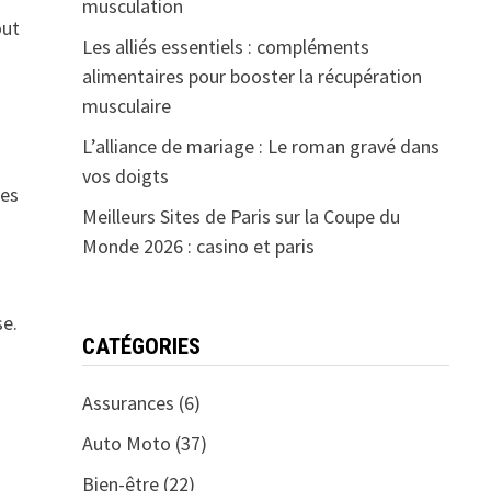
musculation
out
Les alliés essentiels : compléments
alimentaires pour booster la récupération
musculaire
L’alliance de mariage : Le roman gravé dans
vos doigts
ues
Meilleurs Sites de Paris sur la Coupe du
Monde 2026 : casino et paris
se.
CATÉGORIES
Assurances
(6)
Auto Moto
(37)
Bien-être
(22)