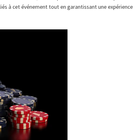
 liés à cet événement tout en garantissant une expérience