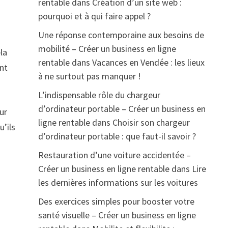
rentable
dans
Création d’un site web :
pourquoi et à qui faire appel ?
Une réponse contemporaine aux besoins de
mobilité – Créer un business en ligne
la
rentable
dans
Vacances en Vendée : les lieux
ont
à ne surtout pas manquer !
L’indispensable rôle du chargeur
d’ordinateur portable – Créer un business en
ur
ligne rentable
dans
Choisir son chargeur
u’ils
d’ordinateur portable : que faut-il savoir ?
Restauration d’une voiture accidentée –
Créer un business en ligne rentable
dans
Lire
les dernières informations sur les voitures
Des exercices simples pour booster votre
santé visuelle – Créer un business en ligne