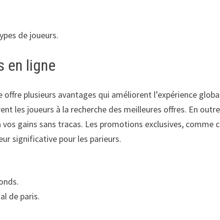
types de joueurs.
s en ligne
e offre plusieurs avantages qui améliorent l’expérience globa
ent les joueurs à la recherche des meilleures offres. En outre,
 à vos gains sans tracas. Les promotions exclusives, comme c
r significative pour les parieurs.
fonds.
l de paris.