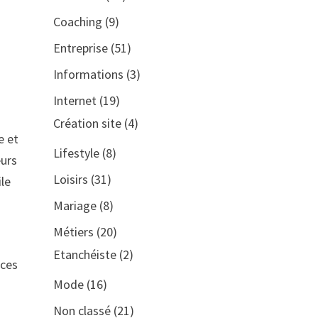
Coaching
(9)
Entreprise
(51)
Informations
(3)
Internet
(19)
Création site
(4)
e et
Lifestyle
(8)
eurs
Loisirs
(31)
ile
Mariage
(8)
Métiers
(20)
Etanchéiste
(2)
nces
Mode
(16)
Non classé
(21)