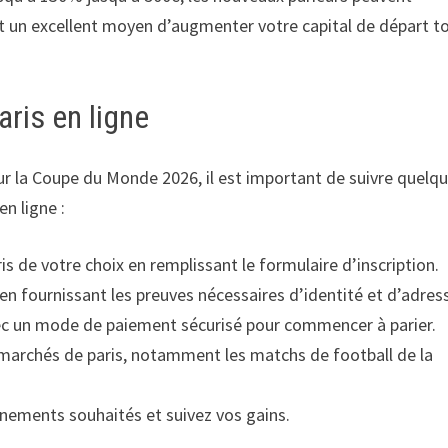
t un excellent moyen d’augmenter votre capital de départ t
is en ligne
r la Coupe du Monde 2026, il est important de suivre quelq
n ligne :
ris de votre choix en remplissant le formulaire d’inscription.
n fournissant les preuves nécessaires d’identité et d’adres
c un mode de paiement sécurisé pour commencer à parier.
 marchés de paris, notamment les matchs de football de la
énements souhaités et suivez vos gains.