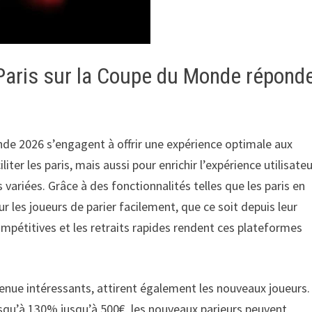
Paris sur la Coupe du Monde répond
nde 2026 s’engagent à offrir une expérience optimale aux
ter les paris, mais aussi pour enrichir l’expérience utilisate
s variées. Grâce à des fonctionnalités telles que les paris en
our les joueurs de parier facilement, que ce soit depuis leur
compétitives et les retraits rapides rendent ces plateformes
nue intéressants, attirent également les nouveaux joueurs.
usqu’à 130% jusqu’à 500€, les nouveaux parieurs peuvent