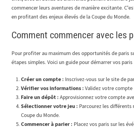
commencer leurs aventures de manière excitante. C’es
en profitant des enjeux élevés de la Coupe du Monde.
Comment commencer avec les par
Pour profiter au maximum des opportunités de paris su
étapes simples. Voici un guide pour démarrer vos paris e
Créer un compte :
Inscrivez-vous sur le site de pa
Vérifier vos informations :
Validez votre compte e
Faire un dépôt :
Approvisionnez votre compte ave
Sélectionner votre jeu :
Parcourez les différents
Coupe du Monde.
Commencer à parier :
Placez vos paris sur les év