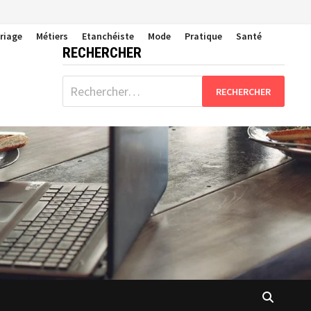
riage
Métiers
Etanchéiste
Mode
Pratique
Santé
RECHERCHER
Rechercher :