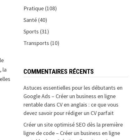
Pratique
(108)
Santé
(40)
Sports
(31)
Transports
(10)
le
 la
COMMENTAIRES RÉCENTS
elles
Astuces essentielles pour les débutants en
Google Ads – Créer un business en ligne
rentable
dans
CV en anglais : ce que vous
devez savoir pour rédiger un CV parfait
Créer un site optimisé SEO dès la première
ligne de code – Créer un business en ligne