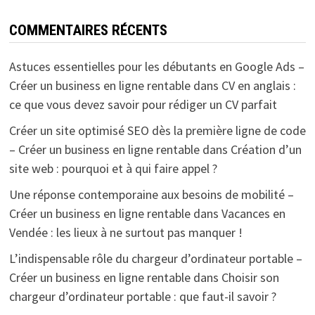
COMMENTAIRES RÉCENTS
Astuces essentielles pour les débutants en Google Ads –
Créer un business en ligne rentable
dans
CV en anglais :
ce que vous devez savoir pour rédiger un CV parfait
Créer un site optimisé SEO dès la première ligne de code
– Créer un business en ligne rentable
dans
Création d’un
site web : pourquoi et à qui faire appel ?
Une réponse contemporaine aux besoins de mobilité –
Créer un business en ligne rentable
dans
Vacances en
Vendée : les lieux à ne surtout pas manquer !
L’indispensable rôle du chargeur d’ordinateur portable –
Créer un business en ligne rentable
dans
Choisir son
chargeur d’ordinateur portable : que faut-il savoir ?