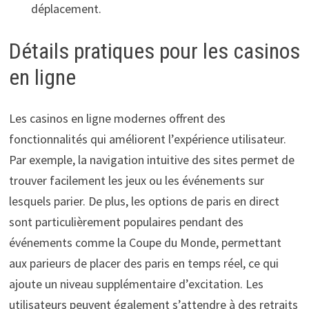
déplacement.
Détails pratiques pour les casinos
en ligne
Les casinos en ligne modernes offrent des
fonctionnalités qui améliorent l’expérience utilisateur.
Par exemple, la navigation intuitive des sites permet de
trouver facilement les jeux ou les événements sur
lesquels parier. De plus, les options de paris en direct
sont particulièrement populaires pendant des
événements comme la Coupe du Monde, permettant
aux parieurs de placer des paris en temps réel, ce qui
ajoute un niveau supplémentaire d’excitation. Les
utilisateurs peuvent également s’attendre à des retraits