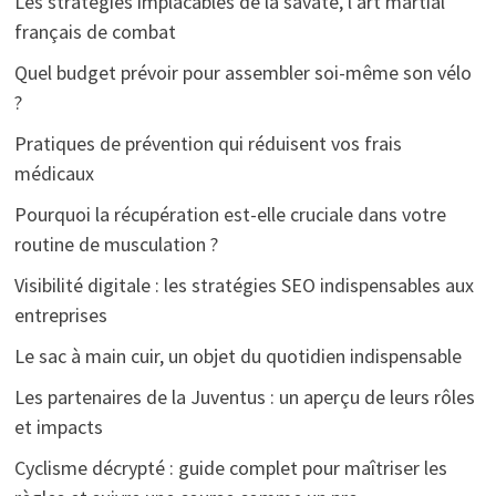
Les stratégies implacables de la savate, l’art martial
français de combat
Quel budget prévoir pour assembler soi-même son vélo
?
Pratiques de prévention qui réduisent vos frais
médicaux
Pourquoi la récupération est-elle cruciale dans votre
routine de musculation ?
Visibilité digitale : les stratégies SEO indispensables aux
entreprises
Le sac à main cuir, un objet du quotidien indispensable
Les partenaires de la Juventus : un aperçu de leurs rôles
et impacts
Cyclisme décrypté : guide complet pour maîtriser les