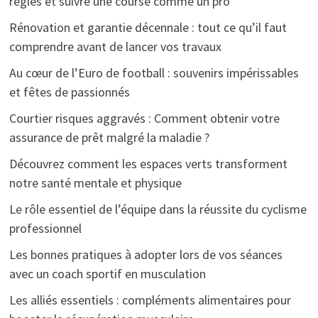
règles et suivre une course comme un pro
Rénovation et garantie décennale : tout ce qu’il faut
comprendre avant de lancer vos travaux
Au cœur de l’Euro de football : souvenirs impérissables
et fêtes de passionnés
Courtier risques aggravés : Comment obtenir votre
assurance de prêt malgré la maladie ?
Découvrez comment les espaces verts transforment
notre santé mentale et physique
Le rôle essentiel de l’équipe dans la réussite du cyclisme
professionnel
Les bonnes pratiques à adopter lors de vos séances
avec un coach sportif en musculation
Les alliés essentiels : compléments alimentaires pour