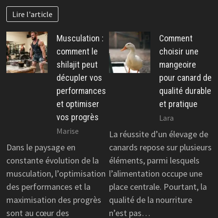
Lire l'article
Musculation :
Comment
comment le
choisir une
shilajit peut
mangeoire
décupler vos
pour canard de
performances
qualité durable
et optimiser
et pratique
vos progrès
Lara
Marise
La réussite d’un élevage de
Dans le paysage en
canards repose sur plusieurs
constante évolution de la
éléments, parmi lesquels
musculation, l’optimisation
l’alimentation occupe une
des performances et la
place centrale. Pourtant, la
maximisation des progrès
qualité de la nourriture
sont au cœur des
n’est pas…