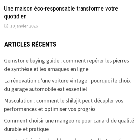
Une maison éco-responsable transforme votre
quotidien
10 janvier 2026
ARTICLES RÉCENTS
Gemstone buying guide : comment repérer les pierres
de synthèse et les arnaques en ligne
La rénovation d’une voiture vintage : pourquoi le choix
du garage automobile est essentiel
Musculation : comment le shilajit peut décupler vos
performances et optimiser vos progrès
Comment choisir une mangeoire pour canard de qualité
durable et pratique