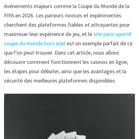
événements majeurs comme la Coupe du Monde de la
FIFA en 2026. Les parieurs novices et expérimentés
cherchent des plateformes fiables et attrayantes pour
maximiser leur expérience de jeu, et le
site paris sportif
coupe du monde hors arjel
est un exemple parfait de ce
que l’on peut trouver. Dans cet article, nous allons
découvrir comment fonctionnent les casinos en ligne,
les étapes pour débuter, ainsi que les avantages et la
sécurité des meilleures plateformes disponibles.