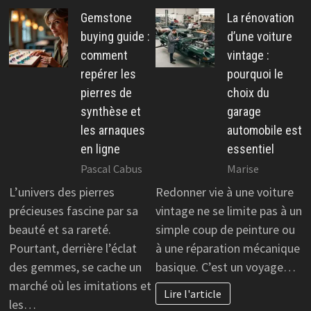
Gemstone
La rénovation
buying guide :
d’une voiture
comment
vintage :
repérer les
pourquoi le
pierres de
choix du
synthèse et
garage
les arnaques
automobile est
en ligne
essentiel
Pascal Cabus
Marise
L’univers des pierres
Redonner vie à une voiture
précieuses fascine par sa
vintage ne se limite pas à un
beauté et sa rareté.
simple coup de peinture ou
Pourtant, derrière l’éclat
à une réparation mécanique
des gemmes, se cache un
basique. C’est un voyage…
marché où les imitations et
Lire l'article
les…