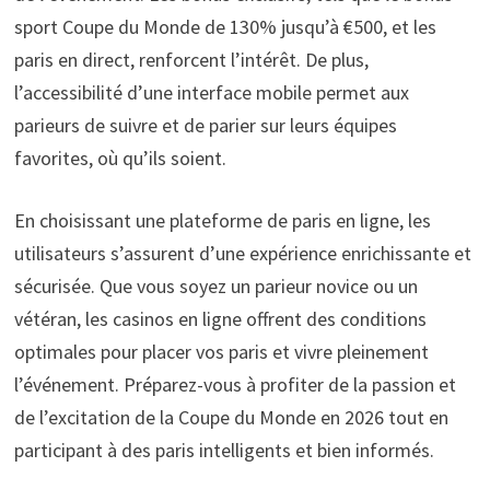
sport Coupe du Monde de 130% jusqu’à €500, et les
paris en direct, renforcent l’intérêt. De plus,
l’accessibilité d’une interface mobile permet aux
parieurs de suivre et de parier sur leurs équipes
favorites, où qu’ils soient.
En choisissant une plateforme de paris en ligne, les
utilisateurs s’assurent d’une expérience enrichissante et
sécurisée. Que vous soyez un parieur novice ou un
vétéran, les casinos en ligne offrent des conditions
optimales pour placer vos paris et vivre pleinement
l’événement. Préparez-vous à profiter de la passion et
de l’excitation de la Coupe du Monde en 2026 tout en
participant à des paris intelligents et bien informés.