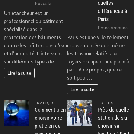
quelles
Povoski
différences à
Un étancheur est un
Paris
professionnel du bâtiment
Emna Amouna
spécialisé dans la
protection des bâtiments
Paris est une ville tellement
contre les infiltrations d’eau
mouvementée que même
et d’humidité. Il intervient
les travaux relatifs aux
sur différents types de…
foyers occupent une place à
part. A ce propos, que ce
Lire la suite
soit pour…
Lire la suite
PRATIQUE
LOISIRS
Comment bien
Près de quelle
choisir votre
station de ski
praticien de
choisir sa
voyance par
location à Font