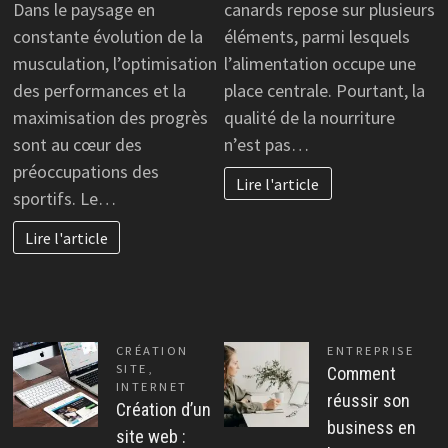
Dans le paysage en
canards repose sur plusieurs
constante évolution de la
éléments, parmi lesquels
musculation, l’optimisation
l’alimentation occupe une
des performances et la
place centrale. Pourtant, la
maximisation des progrès
qualité de la nourriture
sont au cœur des
n’est pas…
préoccupations des
Lire l'article
sportifs. Le…
Lire l'article
CRÉATION
ENTREPRISE
SITE
,
Comment
INTERNET
réussir son
Création d’un
business en
site web :