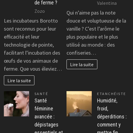
de ferme ?
Valentina
Zozo
Qui n’aime pas la note
Les incubateurs Borotto
douce et voluptueuse de la
sont reconnus pour leur
vanille ? C’est l’arôme le
efficacité et leur
plus populaire et le plus
technologie de pointe,
utilisé au monde : des
facilitant l’incubation des
confiseries…
œufs de vos animaux de
Lire la suite
ferme. Que vous éleviez…
Lire la suite
SANTÉ
ETANCHÉISTE
Santé
Humidité,
féminine
froid,
avancée :
déperditions :
dépistages
comment y
essentiels et
mettre fin