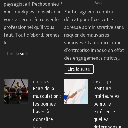
Paul
paysagiste à Pechbonnieu ?
Voici quelques conseils qui
Faut-il signer un contrat
vous aideront à trouver le
délicat pour fixer votre
professionnel qu’il vous
adresse administrative sans
faut. Tout d’abord, prenez
risquer de mauvaises
le…
surprises ? La domiciliation
d’entreprise impose en effet
Lire la suite
des engagements stricts,…
Lire la suite
LOISIRS
PRATIQUE
Faire de la
Peinture
musculation :
intérieure vs
les bonnes
peinture
bases à
extérieure :
connaître
quelles
différences à
Kamel