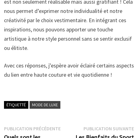
est non seulement réalisable mais aussi gratifiant ! Cela
nous permet d’exprimer notre individualité et notre
créativité par le choix vestimentaire. En intégrant ces
inspirations, nous pouvons apporter une touche
artistique à notre style personnel sans se sentir exclusif
ou élitiste.
Avec ces réponses, j’espère avoir éclairé certains aspects
du lien entre haute couture et vie quotidienne !
ÉTIQUETTÉ
MODE DE LUXE
Navigation
Publication
P
PUBLICATION PRÉCÉDENTE
PUBLICATION SUIVANTE
précédente :
s
Quels sont les
Les Bienfaits du Sport