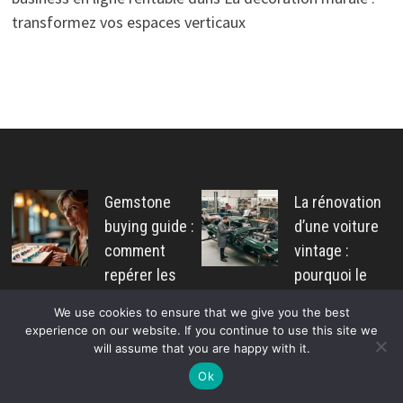
transformez vos espaces verticaux
Gemstone
La rénovation
buying guide :
d’une voiture
comment
vintage :
repérer les
pourquoi le
pierres de
choix du
We use cookies to ensure that we give you the best
synthèse et
garage
experience on our website. If you continue to use this site we
les arnaques
automobile est
will assume that you are happy with it.
en ligne
essentiel
Ok
Pascal Cabus
Marise