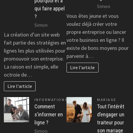
pourquoi et à
Simon
qui faire appel
Vous êtes jeune et vous
?
voulez déjà créer votre
Simon
propre entreprise ou lancer
La création d’un site web
votre business en ligne ? Il
fait partie des stratégies en
existe de bons moyens pour
lignes les plus utilisées pour
parvenir à…
promouvoir son entreprise.
La raison est simple, elle
Lire l'article
octroie de…
Lire l'article
INFORMATIONS
MARIAGE
Comment
Tout l’intérêt
s’informer en
d’engager un
ligne ?
traiteur pour
son mariage
Simon