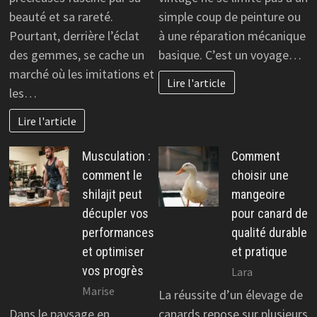
beauté et sa rareté.
simple coup de peinture ou
Pourtant, derrière l’éclat
à une réparation mécanique
des gemmes, se cache un
basique. C’est un voyage…
marché où les imitations et
Lire l'article
les…
Lire l'article
Musculation :
Comment
comment le
choisir une
shilajit peut
mangeoire
décupler vos
pour canard de
performances
qualité durable
et optimiser
et pratique
vos progrès
Lara
Marise
La réussite d’un élevage de
Dans le paysage en
canards repose sur plusieurs