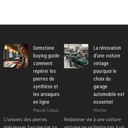
Gemstone
La rénovation
buying guide :
d’une voiture
comment
vintage :
repérer les
pourquoi le
pierres de
choix du
synthèse et
garage
les arnaques
automobile est
en ligne
essentiel
Pascal Cabus
Marise
L’univers des pierres
Redonner vie à une voiture
précieuses fascine par sa
vintage ne se limite pas à un