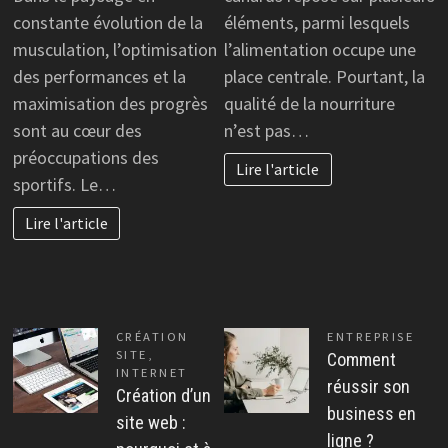
constante évolution de la
éléments, parmi lesquels
musculation, l’optimisation
l’alimentation occupe une
des performances et la
place centrale. Pourtant, la
maximisation des progrès
qualité de la nourriture
sont au cœur des
n’est pas…
préoccupations des
Lire l'article
sportifs. Le…
Lire l'article
CRÉATION
ENTREPRISE
SITE
,
Comment
INTERNET
réussir son
Création d’un
business en
site web :
ligne ?