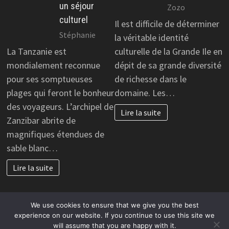
un séjour
Zozo
culturel
Il est difficile de déterminer
Stéphanie
la véritable identité
La Tanzanie est
culturelle de la Grande Ile en
mondialement reconnue
dépit de sa grande diversité
pour ses somptueuses
de richesse dans le
plages qui feront le bonheur
domaine. Les…
des voyageurs. L’archipel de
Lire la suite
Zanzibar abrite de
magnifiques étendues de
sable blanc…
Lire la suite
We use cookies to ensure that we give you the best
experience on our website. If you continue to use this site we
will assume that you are happy with it.
Copyright © 2026
Créer un business en ligne rentable
.