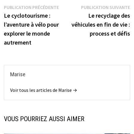
Navigation
Publication
P
PUBLICATION PRÉCÉDENTE
PUBLICATION SUIVANTE
précédente :
s
Le cyclotourisme :
Le recyclage des
de
l’aventure à vélo pour
véhicules en fin de vie :
l’article
explorer le monde
process et défis
autrement
Marise
Voir tous les articles de Marise →
VOUS POURRIEZ AUSSI AIMER